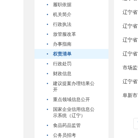
履职依据
辽宁省
机关简介
行政执法
辽宁省
放管服改革
辽宁省
办事指南
辽宁省
权责清单
行政处罚
市场监
财政信息
辽宁省
建议提案办理结果公
开
阜新市
重点领域信息公开
国家企业信用信息公
示系统（辽宁）
食品药品监管
公务员招考