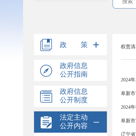
政 策
权责清
政府信息
公开指南
202
政府信息
阜新市
公开制度
202
法定主动
阜新市
公开内容
辽宁省