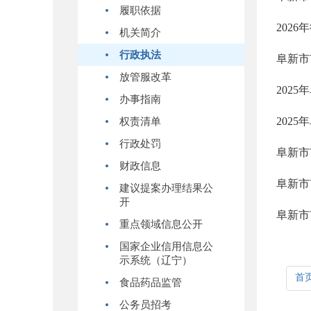
履职依据
202
机关简介
行政执法
阜新市
放管服改革
202
办事指南
202
权责清单
行政处罚
阜新市
财政信息
阜新市
建议提案办理结果公
开
阜新市
重点领域信息公开
国家企业信用信息公
示系统（辽宁）
首
食品药品监管
公务员招考