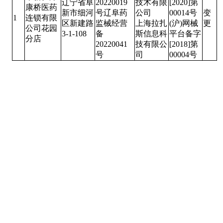
辽宁省阜
20220019
技术有限
[2020]第
康桥医药
新市细河
号辽阜药
公司
00014号
变
1
连锁有限
区新建路
监械经营
上海拉扎
(沪)网械
更
公司花园
3-1-108
备
斯信息科
平台备字
分店
20220041
技有限公
[2018]第
号
司
00004号