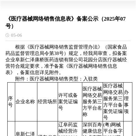
《医疗器械网络销售信息表》备案公示（2025年07
号）
05-06
根据《医疗器械网络销售监督管理办法》（国家食品
药品监督管理总局令第38号）规定，经我局审查，拟备案
企业阜新仁泽康桥医药连锁有限公司花园分店医疗器械经
营符合规定要求，准予备案《医疗器械网络销售信息
表》，备案信息详见附件。
附件：医疗器械网络销售类型：入驻类
医疗器械
医疗器械
网络交易
办
许可或备
网络交易
序
服务第三
理
企业名称
经营场所
案凭证编
服务第三
号
方平台备
事
号
方平台名
案凭证编
项
称
号
辽阜药监
深圳百寿
(粤)网械
械经营许
健康信息
平台备字
阜新仁泽