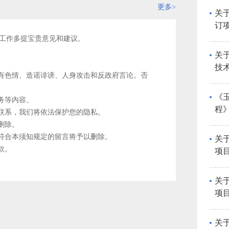
更多>
关
订
意
工作多提宝贵意见和建议。
关
技
含有色情、造谣诽谤、人身攻击和反政府言论。否
地
《
务等内容。
程
您联系，我们将依法保护您的隐私。
标
删除。
不符合本须知规定的留言将予以删除。
关
款。
项
的
关
项
关