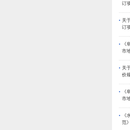
订
稿
关
订
稿
《
市
关
价
准
《
市
《
范
息