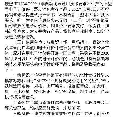
按照JJF1834-2020《非自动衡器通用技术要求》生产的旧型
号电子计价秤，逐步消化库存产品，2027年1月8日起不得
再销售未取得型式批准证书、不符合新《型评大纲》技术
要求、唯一性身份信息缺失或无效、“三码一封”不完整及
铅封破损的电子计价秤。销售企业要落实好主体责任，加
强进货查验，建立并执行产品进货检查验收制度，如实记
录进货查验情况。
（三）使用单位：各集贸市场、商场超市、餐饮企业
及零售商户等使用电子计价秤进行贸易结算的各类经营主
体，应对在用电子计价秤开展全面自查，采购并更换2026
年1月8日以后生产的电子计价秤的，必须选用符合新颁布
的技术规范要求的电子计价秤产品，采购及验收要点如
下：
一看标识‌：检查秤体是否有清晰的CPA计量器具型式
批准标志和编号”和“本秤不具备欺骗性使用的特征”字样，
及制造商名称、规格、出厂编号、准确度等级、最大秤
量、最小秤量、软件标识、检定分度值、制造日期、产品
执行标准等信息。
二查铅封‌：重点查看秤体侧面螺丝孔、量程调整装置
等关键部位，铅封应完好无损、未被破坏。
三验身份‌：通过官方渠道或扫描秤体二维码，输入代