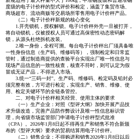
新规适用于最大秤量不大于100kg，中准确度级和普通准确
度级的电子计价秤的型式评价和检定，涵盖了集贸市场、
商场超市、流动商贩等交易场所零售用电子计价秤产品。
（二）电子计价秤新规的核心变化
1.开壳锁机，授权解锁。电子计价秤外壳一旦被打开，
将自动锁机，仅被授权人员可通过高保密性动态密码解
锁，从源头杜绝拆机改装。
2.唯一身份，全程可溯。每台电子计价秤出厂须具备唯
一性身份信息（生产码、维修码等），强制检定和日常监
管时，通过制造商提供的查验平台实现出厂唯一性信息与
现场产品信息的一致性核查，核查不符时，则可认定为假
冒或无证产品，不得进入市场。
3.统一“三码一封”。生产码、维修码、检定码及铅封必
须完整有效，方可进行检定，实现生产、销售、维修、使
用、检定关键环节的全链条管控。
二、对电子计价秤相关经营、使用主体的要求
（一）生产企业：对照《型评大纲》加快开展产品技
术升级改造，完善产品防作弊设计及唯一性信息标识管
理，向省级市场监管部门申请电子计价秤型式批准
（CPA）。2026年1月8日起不得再生产和销售不符合新颁
布的《型评大纲》要求的贸易结算用电子计价秤。
（二）销售企业：不得购进和销售2026年1月8日以后