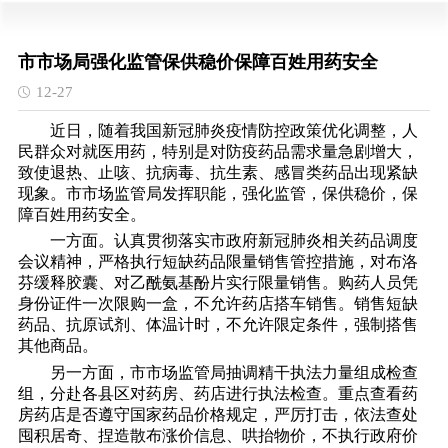
市市场局强化监管保供稳价保障百姓用药安全
12-27
近日，随着我国新冠肺炎疫情防控政策优化调整，人
民群众对就医用药，特别是对防疫药品需求量急剧增大，
致使退热、止咳、抗病毒、抗生素、感冒类药品出现紧缺
现象。市市场监管局发挥职能，强化监管，保供稳价，保
障百姓用药安全。
一方面。认真贯彻落实市政府新冠肺炎相关药品调度
会议精神，严格执行短缺药品限量销售管控措施，对布洛
芬缓释胶囊、对乙酰氨基酚片实行限量销售。购药人员凭
身份证件一次限购一盒，不允许药店搭车销售。销售短缺
药品、抗原试剂、体温计时，不允许限定条件，强制搭售
其他商品。
另一方面，市市场监管局抽调精干执法力量组成检查
组，分赴各县区对药房、药店进行执法检查。重点查看药
房药店是否遵守国家药品价格规定，严厉打击，依法查处
囤积居奇、捏造散布涨价信息、哄抬物价，不执行政府价