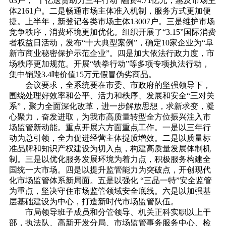
63户，“千亿送贷助力三年行动”融资4.71亿元，惠及市场主
体2161户。二是畅通市场主体准入机制，服务方式更加便
捷。上半年，新登记各类市场主体13007户。三是维护市场
竞争秩序，消费环境更加优化。组织开展了“3.15”国际消费
者权益日活动，发布“十大典型案例”，确定10家企业为“阜
新市商业秘密保护示范企业”。四是加大依法行政力度，市
场秩序更加规范。开展“铁拳行动”等多项专项执法行动，
集中销毁3.4吨价值15万元假冒伪劣商品。
会议要求，全系统要在市委、市政府的坚强领导下，
围绕处理好效率和公平、活力和秩序、发展和安全“三对关
系”，聚力全面深化改革，进一步解放思想，求新求变，凝
心聚力，奋发进取，为我市高质量转型全方位振兴注入市
场监管新动能。重点开展六方面重点工作。一是以三年行
动为总引领，全力促进经营主体提质增效。二是以质量标
准品牌和知识产权建设为切入点，构建高质量发展体制机
制。三是以优化服务发展环境为着力点，积极服务构建全
国统一大市场。四是以提升监管能力为突破点，开创现代
化市场监管体系新局面。五是以强化 “三品一特”安全监管
为重点，坚决守住市场监管领域安全底线。六是以加强基
层基础建设为中心，打造新时代市场监管队伍。
市局领导班子成员和分管领导、机关正科实职以上干
部，执法队、高新开发分局、市场监管事务服务中心、检