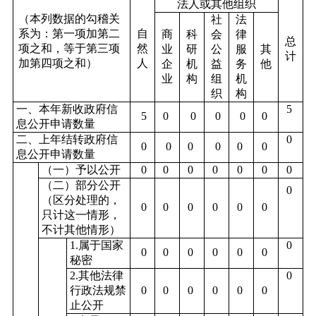
法人或其他组织
（本列数据的勾稽关
社
法
系为：第一项加第二
自
商
科
会
律
总
项之和，等于第三项
然
业
研
公
服
其
计
加第四项之和）
人
企
机
益
务
他
业
构
组
机
织
构
一、本年新收政府信
5
5
0
0
0
0
0
息公开申请数量
二、上年结转政府信
0
0
0
0
0
0
0
息公开申请数量
（一）予以公开
0
0
0
0
0
0
0
（二）部分公开
0
（区分处理的，
0
0
0
0
0
0
只计这一情形，
不计其他情形）
1.属于国家
0
0
0
0
0
0
0
秘密
2.其他法律
0
行政法规禁
0
0
0
0
0
0
止公开