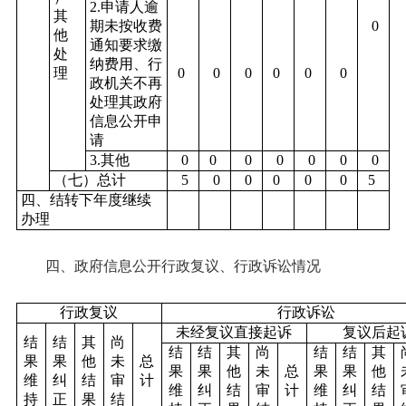
2.申请人逾
其
期未按收费
0
他
通知要求缴
处
纳费用、行
理
0
0
0
0
0
0
政机关不再
处理其政府
信息公开申
请
3.其他
0
0
0
0
0
0
0
（七）总计
5
0
0
0
0
0
5
四、结转下年度继续
办理
四、政府信息公开行政复议、行政诉讼情况
行政复议
行政诉讼
未经复议直接起诉
复议后起
结
结
其
尚
结
结
其
尚
结
结
其
果
果
他
未
总
果
果
他
未
总
果
果
他
维
纠
结
审
计
维
纠
结
审
计
维
纠
结
持
正
果
结