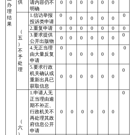
供
请内容仍不
0
0
0
0
0
0
办
明确
理
1.信访举报
0
0
结
0
0
0
0
0
投诉类申请
果
2.重复申请
0
0
0
0
0
0
0
（
3.要求提供
0
五
0
0
0
0
0
0
公开出版物
）
4.无正当理
0
0
不
由大量反复
0
0
0
0
0
予
申请
处
5.要求行政
理
0
机关确认或
0
0
0
0
0
0
重新出具已
获取信息
1.申请人无
0
正当理由逾
期不补正、
行政机关不
0
0
0
0
0
0
再处理其政
（
府信息公开
六
申请
）