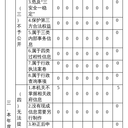
3.危及“三
0
安全一稳
0
0
0
0
0
0
（
定”
三
）
4.保护第三
0
0
0
0
0
0
0
不
方合法权益
予
5.属于三类
0
公
内部事务信
0
0
0
0
0
0
开
息
6.属于四类
0
0
0
0
0
0
0
过程性信息
7.属于行政
0
0
0
0
0
0
0
执法案卷
8.属于行政
0
0
0
0
0
0
0
查询事项
1.本机关不
5
5
掌握相关政
0
0
0
0
0
（
府信息
四
三
）
2.没有现成
0
、
无
信息需要另
0
0
0
0
0
0
本
法
行制作
年
提
3.补正后申
0
度