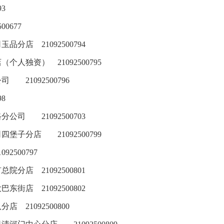
93
500677
司玉品分店
21092500794
店（个人独资）
21092500795
公司
21092500796
98
路分公司
21092500703
司四堡子分店
21092500799
1092500797
矿总院分店
21092500801
大巴东街店
21092500802
八分店
21092500800