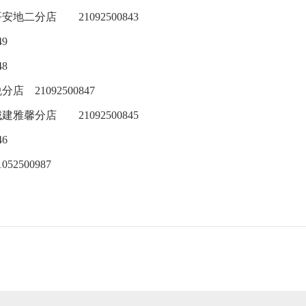
平安地二分店
21092500843
49
48
悦分店
21092500847
城建雅馨分店
21092500845
46
1052500987