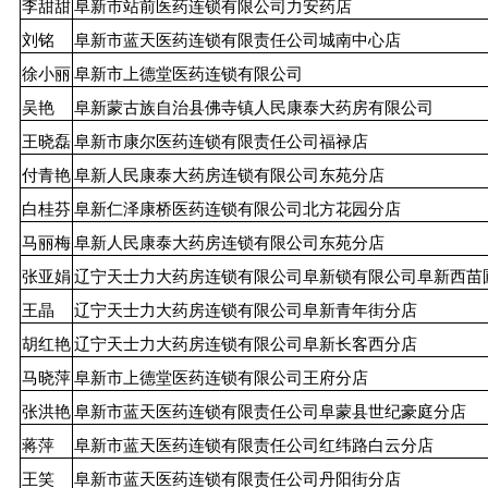
李甜甜
阜新市站前医药连锁有限公司力安药店
刘铭
阜新市蓝天医药连锁有限责任公司城南中心店
徐小丽
阜新市上德堂医药连锁有限公司
吴艳
阜新蒙古族自治县佛寺镇人民康泰大药房有限公司
王晓磊
阜新市康尔医药连锁有限责任公司福禄店
付青艳
阜新人民康泰大药房连锁有限公司东苑分店
白桂芬
阜新仁泽康桥医药连锁有限公司北方花园分店
马丽梅
阜新人民康泰大药房连锁有限公司东苑分店
张亚娟
辽宁天士力大药房连锁有限公司阜新锁有限公司阜新西苗
王晶
辽宁天士力大药房连锁有限公司阜新青年街分店
胡红艳
辽宁天士力大药房连锁有限公司阜新长客西分店
马晓萍
阜新市上德堂医药连锁有限公司王府分店
张洪艳
阜新市蓝天医药连锁有限责任公司阜蒙县世纪豪庭分店
蒋萍
阜新市蓝天医药连锁有限责任公司红纬路白云分店
王笑
阜新市蓝天医药连锁有限责任公司丹阳街分店