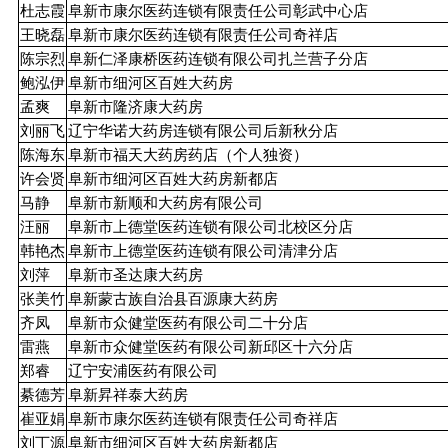
杜志霞
阜新市康尔医药连锁有限责任公司彰武中心店
王晓磊
阜新市康尔医药连锁有限责任公司奇祥店
陈宗烈
阜新仁泽康桥医药连锁有限公司扎兰营子分店
鲍泓伊
阜新市细河区百姓大药房
孟爽
阜新市隆济康大药房
刘丽飞
辽宁华诺大药房连锁有限公司后新秋分店
陈海东
阜新市福天大药房药店（个人独资）
许会贤
阜新市细河区百姓大药房新都店
马静
阜新市新顺和大药房有限公司
汪丽
阜新市上德堂医药连锁有限公司北校区分店
韩艳杰
阜新市上德堂医药连锁有限公司清津分店
刘萍
阜新市圣达康大药房
张美竹
阜新蒙古族自治县百源康大药房
齐凤
阜新市众健堂医药有限公司二十分店
雷燕
阜新市众健堂医药有限公司新邱区十六分店
郑睿
辽宁安浦医药有限公司
綦德芳
阜新昇祥泰大药房
崔亚娟
阜新市康尔医药连锁有限责任公司奇祥店
刘丁源
阜新市细河区百姓大药房新都店