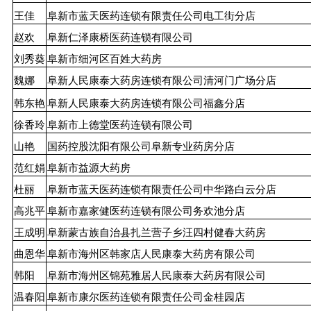
王佳
阜新市蓝天医药连锁有限责任公司电工街分店
赵欢
阜新仁泽康桥医药连锁有限公司
刘秀葵
阜新市细河区百姓大药房
魏娜
阜新人民康泰大药房连锁有限公司清河门广场分店
韩东艳
阜新人民康泰大药房连锁有限公司福鑫分店
徐香玲
阜新市上德堂医药连锁有限公司
山艳
国药控股沈阳有限公司阜新专业药房分店
范红娟
阜新市益源大药房
杜丽
阜新市蓝天医药连锁有限责任公司中华路白云分店
高兆平
阜新市嘉家健医药连锁有限公司务欢池分店
王成明
阜新蒙古族自治县扎兰营子乡汪四村健春大药房
曲恩华
阜新市海州区韩家店人民康泰大药房有限公司
韩阳
阜新市海州区锦苑雅居人民康泰大药房有限公司
温春阳
阜新市康尔医药连锁有限责任公司金桂园店